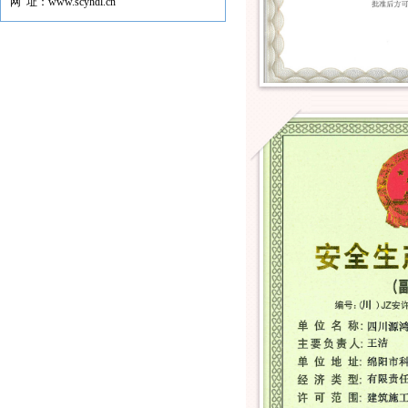
网 址：www.scyhdl.cn