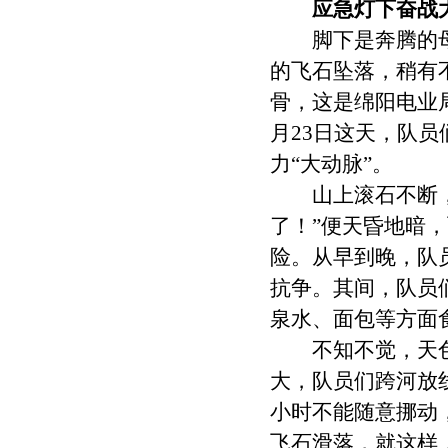
应急灯下奋战
脚下是奔腾的母
的飞石坠落，稍有
骨，这是绵阳电业
月23日这天，队
力“大动脉”。
山上滚石不断，队
了！”便天昏地暗
险。从早到晚，队
抗争。其间，队员
泉水、面包等方面
不知不觉，天色
大，队员们跨河放
小时不能随意挪动
飞石滑落，就这样