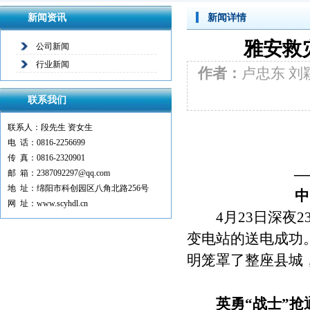
新闻资讯
新闻详情
雅安救
公司新闻
行业新闻
作者：
卢忠东 刘
联系我们
联系人：段先生 资女生
电 话：0816-2256699
传 真：0816-2320901
—
邮 箱：2387092297@qq.com
地 址：绵阳市科创园区八角北路256号
中
网 址：www.scyhdl.cn
4月23日深夜23
变电站的送电成功
明笼罩了整座县城
英勇“战士”抢