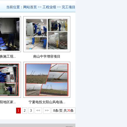
当前位置：
网站首页
>>
工程业绩
>>
完工项目
施工现...
南山中学增容项目
地区家...
宁夏电投太阳山风电场...
1
2
3
<<
>>
8条/页 共
20
条