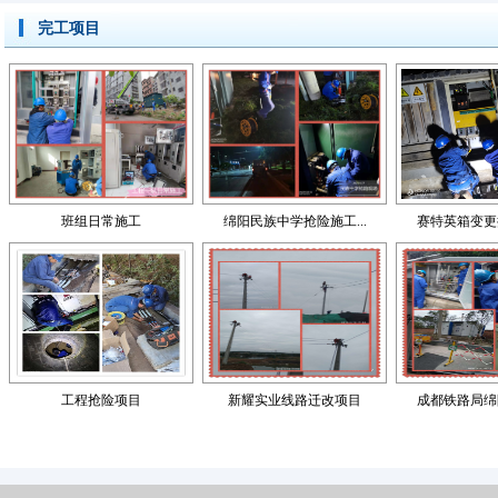
完工项目
班组日常施工
绵阳民族中学抢险施工...
赛特英箱变更换
工程抢险项目
新耀实业线路迁改项目
成都铁路局绵阳