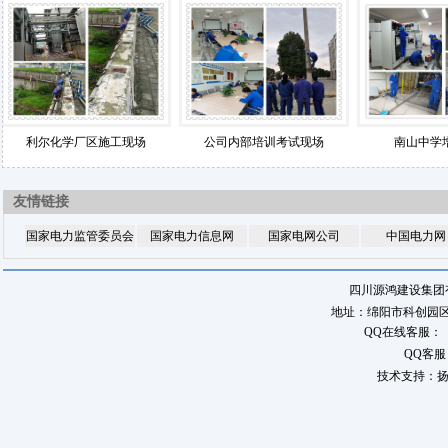
利尔化学厂区施工现场
公司内部培训考试现场
南山中学增容
友情链接
国家电力监管委员会
国家电力信息网
国家电网公司
中国电力网
四川源鸿建设集
地址：绵阳市科创园区八角
QQ在线客服
QQ客服
技术支持：